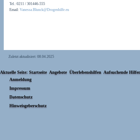
Tel.: 0211 / 301446-555
Email:
Vanessa.Blunck@Drogenhilfe.eu
Zuletzt aktualisiert:
08.04.2025
Aktuelle Seite:
Startseite
Angebote
Überlebenshilfen
Aufsuchende Hilfe
Anmeldung
Impressum
Datenschutz
Hinweisgeberschutz