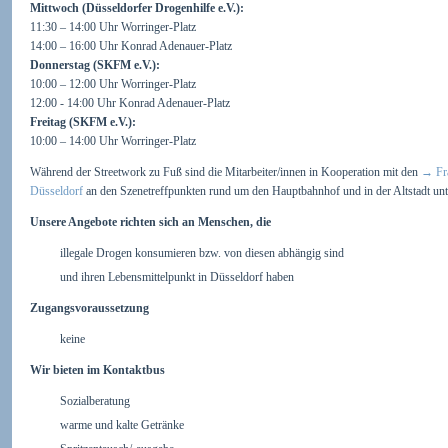
Mittwoch (Düsseldorfer Drogenhilfe e.V.):
11:30 – 14:00 Uhr Worringer-Platz
14:00 – 16:00 Uhr Konrad Adenauer-Platz
Donnerstag (SKFM e.V.):
10:00 – 12:00 Uhr Worringer-Platz
12:00 - 14:00 Uhr Konrad Adenauer-Platz
Freitag (SKFM e.V.):
10:00 – 14:00 Uhr Worringer-Platz
Während der Streetwork zu Fuß sind die Mitarbeiter/innen in Kooperation mit den
→
Fr
Düsseldorf
an den Szenetreffpunkten rund um den Hauptbahnhof und in der Altstadt un
Unsere Angebote richten sich an Menschen, die
illegale Drogen konsumieren bzw. von diesen abhängig sind
und ihren Lebensmittelpunkt in Düsseldorf haben
Zugangsvoraussetzung
keine
Wir bieten im Kontaktbus
Sozialberatung
warme und kalte Getränke