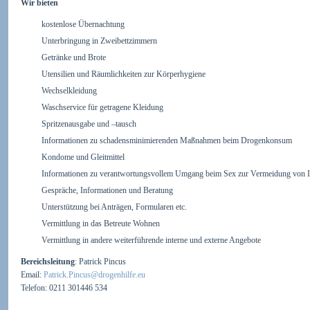
Wir bieten
kostenlose Übernachtung
Unterbringung in Zweibettzimmern
Getränke und Brote
Utensilien und Räumlichkeiten zur Körperhygiene
Wechselkleidung
Waschservice für getragene Kleidung
Spritzenausgabe und –tausch
Informationen zu schadensminimierenden Maßnahmen beim Drogenkonsum
Kondome und Gleitmittel
Informationen zu verantwortungsvollem Umgang beim Sex zur Vermeidung von I
Gespräche, Informationen und Beratung
Unterstützung bei Anträgen, Formularen etc.
Vermittlung in das Betreute Wohnen
Vermittlung in andere weiterführende interne und externe Angebote
Bereichsleitung
: Patrick Pincus
Email:
Patrick.Pincus@drogenhilfe.eu
Telefon: 0211 301446 534