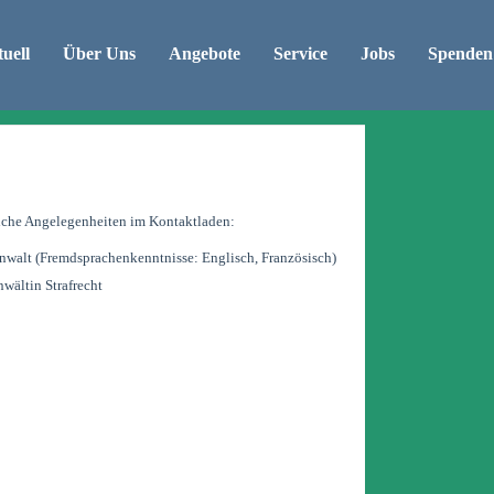
uell
Über Uns
Angebote
Service
Jobs
Spenden
tliche Angelegenheiten im Kontaktladen:
walt (Fremdsprachenkenntnisse: Englisch, Französisch)
wältin Strafrecht