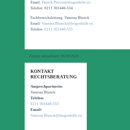
Email:
Patrick.Pincus@drogenhilfe.eu
Telefon: 0211 301446-534
Fachbereichsleitung: Vanessa Blunck
Email:
Vanessa.Blunck@drogenhilfe.eu
Telefon:
0211 301446-555
Zuletzt aktualisiert:
06.08.2026
KONTAKT
RECHTSBERATUNG
Ansprechpartnerin:
Vanessa Blunck
Telefon:
0211 301446-555
Email:
Vanessa.Blunck@drogenhilfe.eu