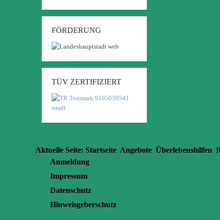
FÖRDERUNG
TÜV ZERTIFIZIERT
Aktuelle Seite:
Startseite
Angebote
Überlebenshilfen
R
Anmeldung
Impressum
Datenschutz
Hinweisgeberschutz