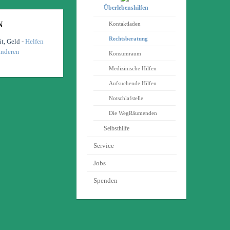
Überlebenshilfen
N
Kontaktladen
Rechtsberatung
it, Geld -
Helfen
anderen
Konsumraum
Medizinische Hilfen
Aufsuchende Hilfen
Notschlafstelle
Die WegRäumenden
Selbsthilfe
Service
Jobs
Spenden