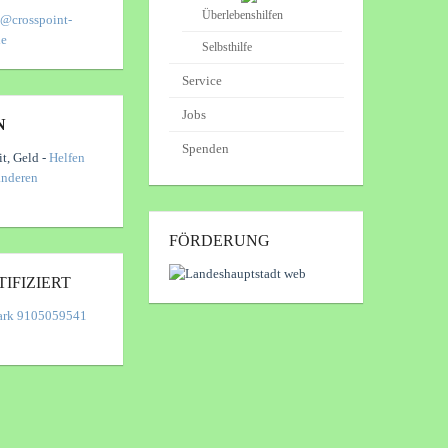
Überlebenshilfen
@crosspoint-
de
Selbsthilfe
Service
Jobs
N
Spenden
it, Geld -
Helfen
anderen
FÖRDERUNG
IFIZIERT