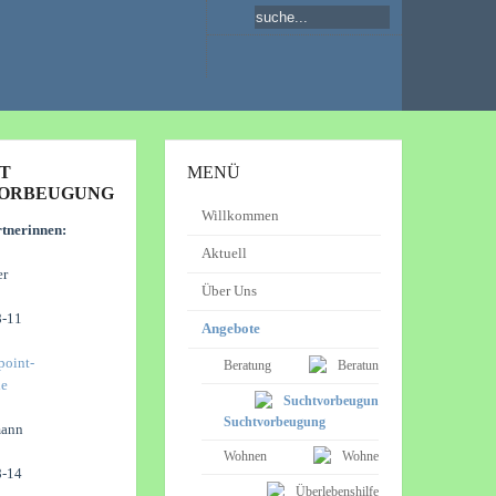
T
MENÜ
ORBEUGUNG
Willkommen
tnerinnen:
Aktuell
er
Über Uns
-11
Angebote
point-
Beratung
de
Suchtvorbeugung
mann
Wohnen
-14