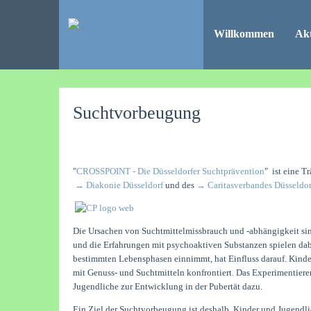
Willkommen
Akt
Suchtvorbeugung
"
CROSSPOINT - Die Düsseldorfer Suchtprävention
" ist eine T
→ Diakonie Düsseldorf
und des
→ Caritasverbandes Düsseldor
Die Ursachen von Suchtmittelmissbrauch und -abhängigkeit sind
und die Erfahrungen mit psychoaktiven Substanzen spielen dab
bestimmten Lebensphasen einnimmt, hat Einfluss darauf. Kinde
mit Genuss- und Suchtmitteln konfrontiert. Das Experimentiere
Jugendliche zur Entwicklung in der Pubertät dazu.
Ein Ziel der Suchtvorbeugung ist deshalb, Kinder und Jugendli