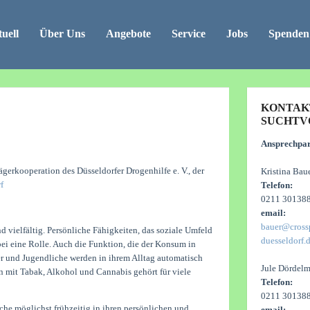
uell
Über Uns
Angebote
Service
Jobs
Spenden
KONTAK
SUCHTV
Ansprechpar
rägerkooperation des Düsseldorfer Drogenhilfe e. V., der
Kristina Bau
f
Telefon:
0211 301388
email:
bauer@cross
 vielfältig. Persönliche Fähigkeiten, das soziale Umfeld
duesseldorf.
ei eine Rolle. Auch die Funktion, die der Konsum in
r und Jugendliche werden in ihrem Alltag automatisch
Jule Dördel
n mit Tabak, Alkohol und Cannabis gehört für viele
Telefon:
0211 301388
che möglichst frühzeitig in ihren persönlichen und
email: