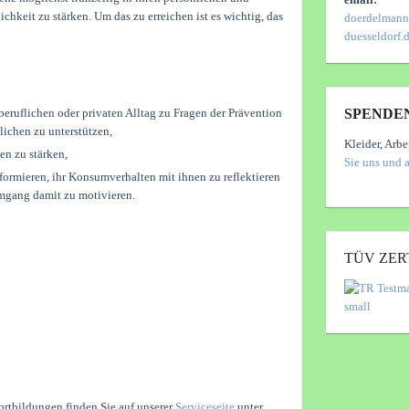
hkeit zu stärken. Um das zu erreichen ist es wichtig, das
doerdelmann
duesseldorf.
ruflichen oder privaten Alltag zu Fragen der Prävention
SPENDE
ichen zu unterstützen,
Kleider, Arbe
n zu stärken,
Sie uns und 
ormieren, ihr Konsumverhalten mit ihnen zu reflektieren
mgang damit zu motivieren.
TÜV ZERT
tbildungen finden Sie auf unserer
Serviceseite
unter